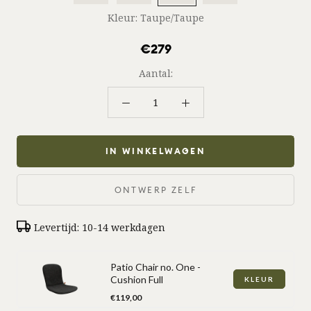
Kleur:
Taupe/Taupe
€279
Aantal:
IN WINKELWAGEN
ONTWERP ZELF
Levertijd: 10-14 werkdagen
Levertijd:
Verwachte
10-
Levertijd:
levering:
Patio Chair no. One -
14
10-
2-
Cushion Full
KLEUR
werkdagen
14
4
Price
€119,00
werkdagen
werkdagen