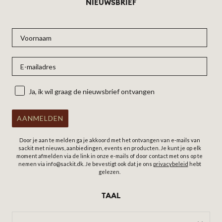
NIEUWSBRIEF
Ja, ik wil graag de nieuwsbrief ontvangen
Ja, ik wil graag de nieuwsbrief ontvangen
AANMELDEN
Door je aan te melden ga je akkoord met het ontvangen van e-mails van
sackit met nieuws, aanbiedingen, events en producten. Je kunt je op elk
moment afmelden via de link in onze e-mails of door contact met ons op te
nemen via info@sackit.dk. Je bevestigt ook dat je ons
privacybeleid
hebt
gelezen.
TAAL