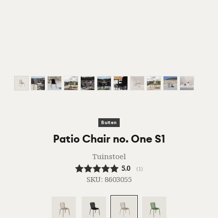
Buiten
Patio Chair no. One S1
Tuinstoel
aantal stemmen:
Gemiddelde beoordeling:
5.0
(
1
)
SKU:
8603055
Taupe/Black
Black
Taupe/Taupe
Olive/Black