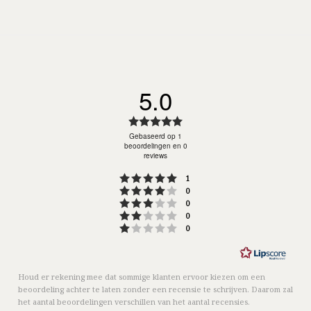
5.0
Beoordeling:
5.0
Gebaseerd op 1
beoordelingen en 0
uit
reviews
5
Beoordeling: 5 uit 5 sterre
stemmen
1
sterren
Beoordeling: 4 uit 5 sterre
stemmen
0
Beoordeling: 3 uit 5 sterre
stemmen
0
Beoordeling: 2 uit 5 sterre
stemmen
0
Beoordeling: 1 uit 5 sterre
stemmen
0
Houd er rekening mee dat sommige klanten ervoor kiezen om een
beoordeling achter te laten zonder een recensie te schrijven. Daarom zal
het aantal beoordelingen verschillen van het aantal recensies.