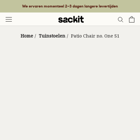
Doorgaan
We ervaren momenteel 2–3 dagen langere levertijden
naar
de
inhoud
Home
/
Tuinstoelen
/
Patio Chair no. One S1