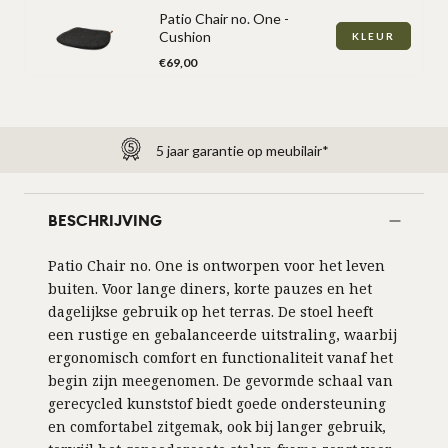
Verwachte
Patio Chair no. One -
Cushion
levering:
Verwachte
KLEUR
2-
levering:
Price
€69,00
4
2-
werkdagen
4
werkdagen
30 dagen retourrecht
BESCHRIJVING
Patio Chair no. One is ontworpen voor het leven
buiten. Voor lange diners, korte pauzes en het
dagelijkse gebruik op het terras. De stoel heeft
een rustige en gebalanceerde uitstraling, waarbij
ergonomisch comfort en functionaliteit vanaf het
begin zijn meegenomen. De gevormde schaal van
gerecycled kunststof biedt goede ondersteuning
en comfortabel zitgemak, ook bij langer gebruik,