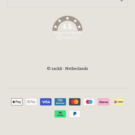
4.5
/5
GEBASEERD OP 109 BEOORDELINGEN
© sackit - Netherlands